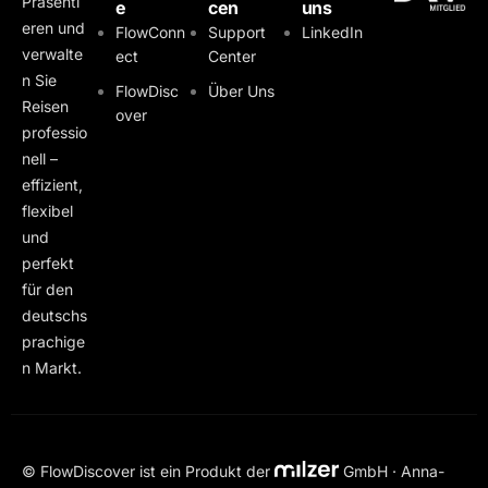
Präsenti
e
cen
uns
eren und
FlowConn
Support
LinkedIn
verwalte
ect
Center
n Sie
FlowDisc
Über Uns
Reisen
over
professio
nell –
effizient,
flexibel
und
perfekt
für den
deutschs
prachige
n Markt.
© FlowDiscover ist ein Produkt der
GmbH · Anna-